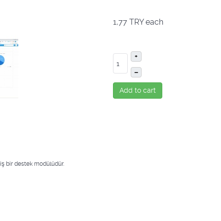
1,77 TRY
each
+
–
Add to cart
iş bir destek modülüdür.